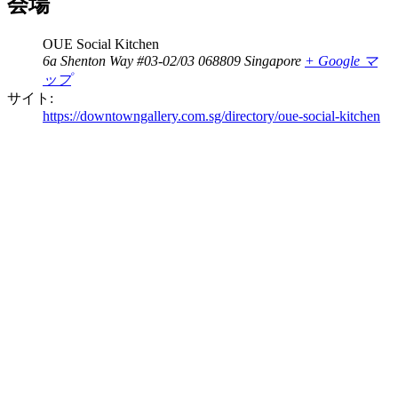
会場
OUE Social Kitchen
6a Shenton Way #03-02/03
068809
Singapore
+ Google マ
ップ
サイト:
https://downtowngallery.com.sg/directory/oue-social-kitchen