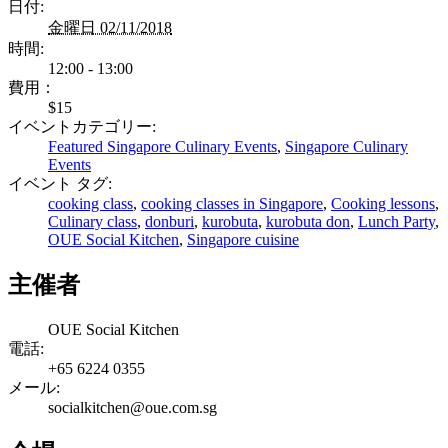
日付:
金曜日 02/11/2018
時間:
12:00 - 13:00
費用：
$15
イベントカテゴリー:
Featured Singapore Culinary Events
,
Singapore Culinary
Events
イベント タグ:
cooking class
,
cooking classes in Singapore
,
Cooking lessons
,
Culinary class
,
donburi
,
kurobuta
,
kurobuta don
,
Lunch Party
,
OUE Social Kitchen
,
Singapore cuisine
主催者
OUE Social Kitchen
電話:
+65 6224 0355
メール:
socialkitchen@oue.com.sg