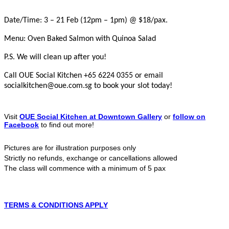
Date/Time: 3 – 21 Feb (12pm – 1pm) @ $18/pax.
Menu: Oven Baked Salmon with Quinoa Salad
P.S. We will clean up after you!
Call OUE Social Kitchen +65 6224 0355 or email
socialkitchen@oue.com.sg to book your slot today!
Visit
OUE Social Kitchen at Downtown Gallery
or
follow on
Facebook
to find out more!
Pictures are for illustration purposes only
Strictly no refunds, exchange or cancellations allowed
The class will commence with a minimum of 5 pax
TERMS & CONDITIONS APPLY