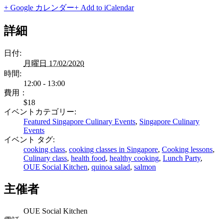
+ Google カレンダー
+ Add to iCalendar
詳細
日付:
月曜日 17/02/2020
時間:
12:00 - 13:00
費用：
$18
イベントカテゴリー:
Featured Singapore Culinary Events
,
Singapore Culinary
Events
イベント タグ:
cooking class
,
cooking classes in Singapore
,
Cooking lessons
,
Culinary class
,
health food
,
healthy cooking
,
Lunch Party
,
OUE Social Kitchen
,
quinoa salad
,
salmon
主催者
OUE Social Kitchen