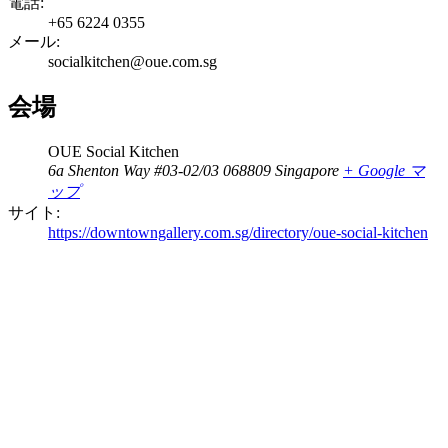
電話:
+65 6224 0355
メール:
socialkitchen@oue.com.sg
会場
OUE Social Kitchen
6a Shenton Way #03-02/03
068809
Singapore
+ Google マ
ップ
サイト:
https://downtowngallery.com.sg/directory/oue-social-kitchen