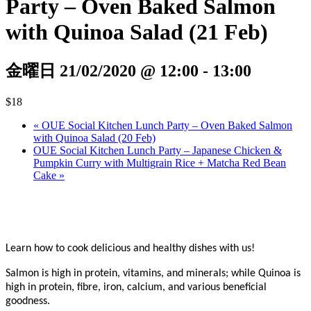
Party – Oven Baked Salmon
with Quinoa Salad (21 Feb)
金曜日 21/02/2020 @ 12:00
-
13:00
$18
«
OUE Social Kitchen Lunch Party – Oven Baked Salmon
with Quinoa Salad (20 Feb)
OUE Social Kitchen Lunch Party – Japanese Chicken &
Pumpkin Curry with Multigrain Rice + Matcha Red Bean
Cake
»
Learn how to cook delicious and healthy dishes with us!
Salmon is high in protein, vitamins, and minerals; while Quinoa is
high in protein, fibre, iron, calcium, and various beneficial
goodness.