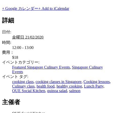
+ Google カレンダー
+ Add to iCalendar
詳細
日付:
金曜日 21/02/2020
時間:
12:00 - 13:00
費用：
$18
イベントカテゴリー:
Featured Singapore Culinary Events
,
Singapore Culinary
Events
イベント タグ:
cooking class
,
cooking classes in Singapore
,
Cooking lessons
,
Culinary class
,
health food
,
healthy cooking
,
Lunch Party
,
OUE Social Kitchen
,
quinoa salad
,
salmon
主催者