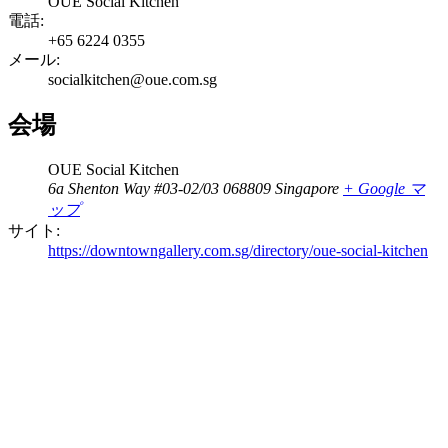
OUE Social Kitchen
電話:
+65 6224 0355
メール:
socialkitchen@oue.com.sg
会場
OUE Social Kitchen
6a Shenton Way #03-02/03
068809
Singapore
+ Google マ
ップ
サイト:
https://downtowngallery.com.sg/directory/oue-social-kitchen