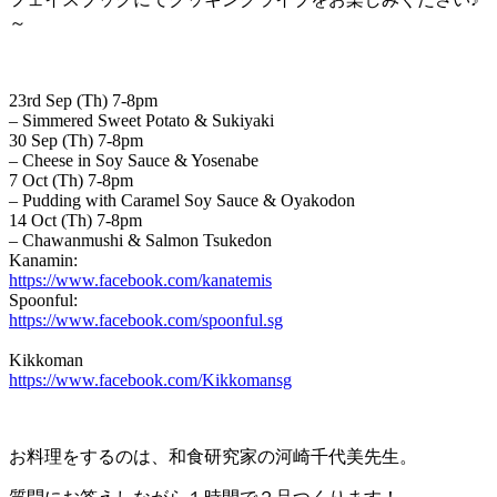
～
23rd Sep (Th) 7-8pm
– Simmered Sweet Potato & Sukiyaki
30 Sep (Th) 7-8pm
– Cheese in Soy Sauce & Yosenabe
7 Oct (Th) 7-8pm
– Pudding with Caramel Soy Sauce & Oyakodon
14 Oct (Th) 7-8pm
– Chawanmushi & Salmon Tsukedon
Kanamin:
https://www.facebook.com/kanatemis
Spoonful:
https://www.facebook.com/spoonful.sg
Kikkoman
https://www.facebook.com/Kikkomansg
お料理をするのは、和食研究家の河崎千代美先生。