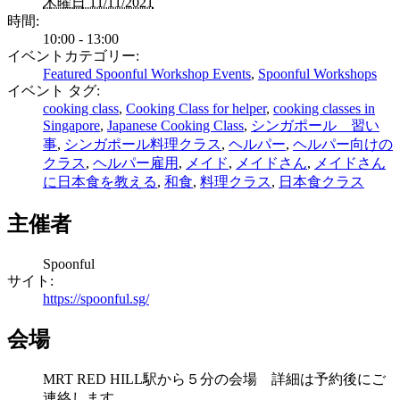
木曜日 11/11/2021
時間:
10:00 - 13:00
イベントカテゴリー:
Featured Spoonful Workshop Events
,
Spoonful Workshops
イベント タグ:
cooking class
,
Cooking Class for helper
,
cooking classes in
Singapore
,
Japanese Cooking Class
,
シンガポール 習い
事
,
シンガポール料理クラス
,
ヘルパー
,
ヘルパー向けの
クラス
,
ヘルパー雇用
,
メイド
,
メイドさん
,
メイドさん
に日本食を教える
,
和食
,
料理クラス
,
日本食クラス
主催者
Spoonful
サイト:
https://spoonful.sg/
会場
MRT RED HILL駅から５分の会場 詳細は予約後にご
連絡します。