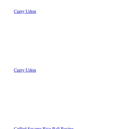
Curry Udon
Curry Udon
Grilled Sesame Rice Ball Recipe