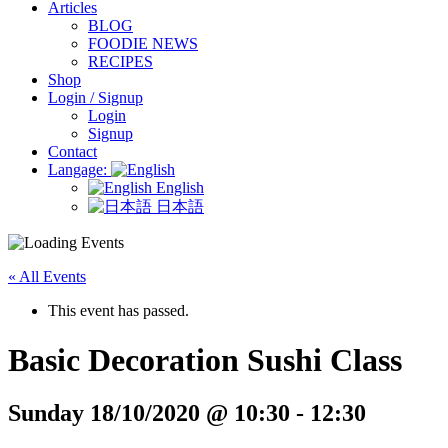
Articles
BLOG
FOODIE NEWS
RECIPES
Shop
Login / Signup
Login
Signup
Contact
Langage:
English
日本語
« All Events
This event has passed.
Basic Decoration Sushi Class
Sunday 18/10/2020 @ 10:30
-
12:30