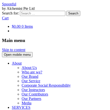
Spoonful
by Alchemist Pte Ltd
Search for:
Cart
$0.00
0 Items
Main menu
Skip to content
Open mobile menu
About
About Us
Who are we?
Our Brand
Our Service
Corporate Social Responsibility
Our Instructors
Our Contributors
Our Partners
Media
SERVICES