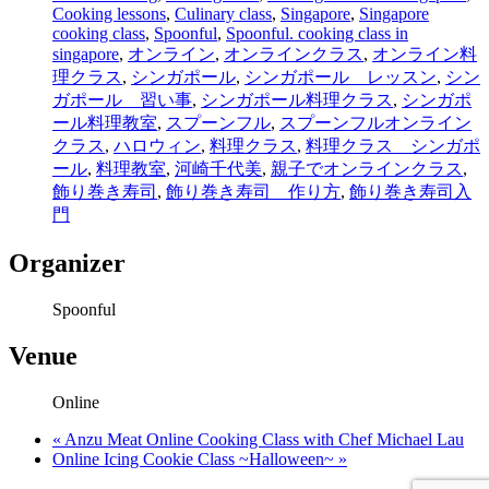
Cooking lessons
,
Culinary class
,
Singapore
,
Singapore
cooking class
,
Spoonful
,
Spoonful. cooking class in
singapore
,
オンライン
,
オンラインクラス
,
オンライン料
理クラス
,
シンガポール
,
シンガポール レッスン
,
シン
ガポール 習い事
,
シンガポール料理クラス
,
シンガポ
ール料理教室
,
スプーンフル
,
スプーンフルオンライン
クラス
,
ハロウィン
,
料理クラス
,
料理クラス シンガポ
ール
,
料理教室
,
河崎千代美
,
親子でオンラインクラス
,
飾り巻き寿司
,
飾り巻き寿司 作り方
,
飾り巻き寿司入
門
Organizer
Spoonful
Venue
Online
«
Anzu Meat Online Cooking Class with Chef Michael Lau
Online Icing Cookie Class ~Halloween~
»