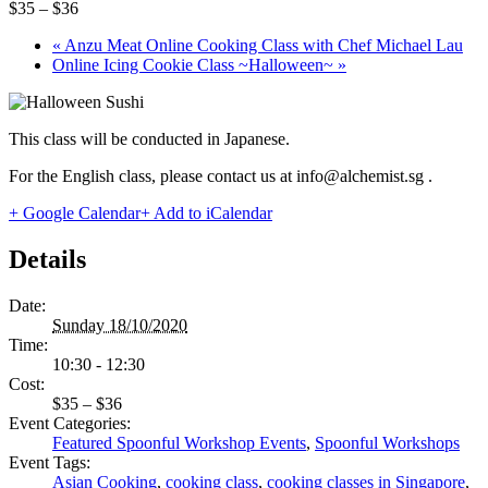
$35 – $36
«
Anzu Meat Online Cooking Class with Chef Michael Lau
Online Icing Cookie Class ~Halloween~
»
This class will be conducted in Japanese.
For the English class, please contact us at info@alchemist.sg .
+ Google Calendar
+ Add to iCalendar
Details
Date:
Sunday 18/10/2020
Time:
10:30 - 12:30
Cost:
$35 – $36
Event Categories:
Featured Spoonful Workshop Events
,
Spoonful Workshops
Event Tags:
Asian Cooking
,
cooking class
,
cooking classes in Singapore
,