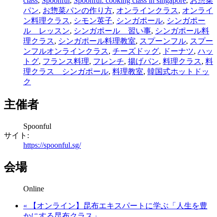
class
,
Spoonful
,
Spoonful. cooking class in singapore
,
お惣菜
パン
,
お惣菜パンの作り方
,
オンラインクラス
,
オンライ
ン料理クラス
,
シモン英子
,
シンガポール
,
シンガポー
ル レッスン
,
シンガポール 習い事
,
シンガポール料
理クラス
,
シンガポール料理教室
,
スプーンフル
,
スプー
ンフルオンラインクラス
,
チーズドッグ
,
ドーナツ
,
ハッ
トグ
,
フランス料理
,
フレンチ
,
揚げパン
,
料理クラス
,
料
理クラス シンガポール
,
料理教室
,
韓国式ホットドッ
ク
主催者
Spoonful
サイト:
https://spoonful.sg/
会場
Online
«
【オンライン】昆布エキスパートに学ぶ「人生を豊
かにする昆布クラス」