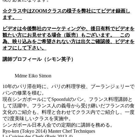
☆
クラス中は
ZOOM
クラスの様子を弊社にてビデオ録画し
ます。
ビデオは今後弊社のマーケティングや、後日有料でビデオを
観たい方にお見せする場合（販売）もございます。 この
為、映り込みをご希望されない方は出欠ご確認後、ビデオを
オフにして下さい。
講師プロフィール（シモン英子）
Mdme Eiko Simon
10年のパリ滞在時に、パリの料理学校、ブーランジェリーで
パンの修業を積む。
現在シンガポールにてSpoonfulのパン、フランス料理講師と
して活躍中。フランス人の義母から受け継いだフランスの食
文化のご紹介も、料理と合わせてクラス内でご紹介し、一度
で2度美味しいクラスを実施中。
シンガポール日本人会での定期的に講師を務める。
Ryo-ken (Tokyo 2014) Master Chef Techniques
La Cuisine des Chefs (Paris 2013-4)