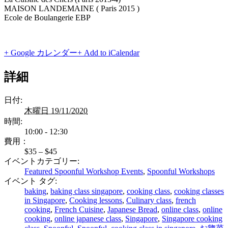
MAISON LANDEMAINE ( Paris 2015 )
Ecole de Boulangerie EBP
+ Google カレンダー
+ Add to iCalendar
詳細
日付:
木曜日 19/11/2020
時間:
10:00 - 12:30
費用：
$35 – $45
イベントカテゴリー:
Featured Spoonful Workshop Events
,
Spoonful Workshops
イベント タグ:
baking
,
baking class singapore
,
cooking class
,
cooking classes
in Singapore
,
Cooking lessons
,
Culinary class
,
french
cooking
,
French Cuisine
,
Japanese Bread
,
online class
,
online
cooking
,
online japanese class
,
Singapore
,
Singapore cooking